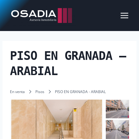
Saltar
al
contenido
PISO EN GRANADA –
ARABIAL
En venta
Pisos
PISO EN GRANADA - ARABIAL