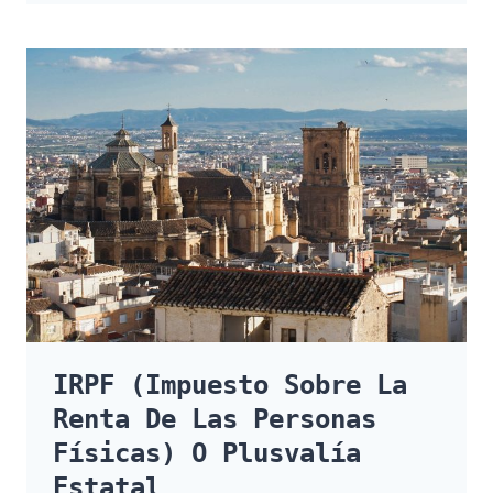
LA
PLUSVALÍA
MUNICIPAL
Y
CUÁNTO
DEBO
PAGAR?
IRPF (impuesto Sobre La
Renta De Las Personas
Físicas) O Plusvalía
Estatal