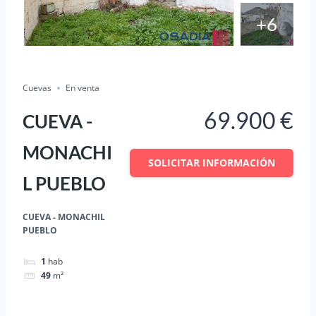
+6
En Venta
Salvar
Cuota
Cuevas
En venta
69.900 €
CUEVA -
MONACHI
SOLICITAR INFORMACIÓN
L PUEBLO
CUEVA - MONACHIL
PUEBLO
1
hab
49
m²